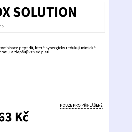
OX SOLUTION
no
 kombinace peptidů, které synergicky redukují mimické
ratují a zlepšují vzhled pleti.
POUZE PRO PŘIHLÁŠENÉ
63 Kč