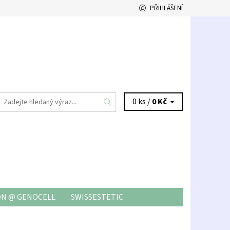
PŘIHLÁŠENÍ
0 ks /
0 Kč
ON @ GENOCELL
SWISSESTETIC