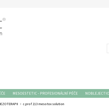
ÉČE
MESOESTETIC - PROFESIONÁLNÍ PÉČE
NOBLEJECTI
HODNÍ PODMÍNKY
MEZOTERAPII
c.prof 213 mesotox solution