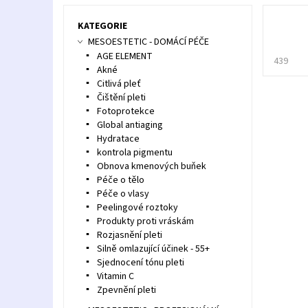
KATEGORIE
MESOESTETIC - DOMÁCÍ PÉČE
AGE ELEMENT
439
Akné
Citlivá pleť
Čištění pleti
Fotoprotekce
Global antiaging
Hydratace
kontrola pigmentu
Obnova kmenových buňek
Péče o tělo
Péče o vlasy
Peelingové roztoky
Produkty proti vráskám
Rozjasnění pleti
Silně omlazující účinek - 55+
Sjednocení tónu pleti
Vitamin C
Zpevnění pleti