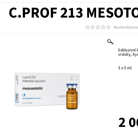
C.PROF 213 MESOT
Neohodnoce
Exkluzivní
vrásky, hyd
5 x 5 ml
2 0