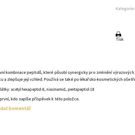
Kategorie:
Tisk
ivní kombinace peptidů, které působí synergicky pro zmírnění výrazových 
u a zlepšuje její vzhled. Používá se také po lékařsko-kosmetických ošetře
 látky:
acetyl hexapeptid-8, niacinamid, pentapeptid-18
první, kdo napíše příspěvek k této položce.
idat komentář