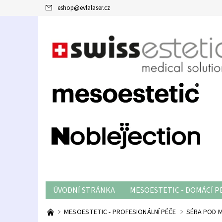
eshop
@
evlalaser.cz
ÚVODNÍ STRÁNKA
MESOESTETIC - DOMÁCÍ P
PODMÍNKY OCHRANY OSOBNÍCH ÚDAJŮ
OBC
MESOESTETIC - PROFESIONÁLNÍ PÉČE
SÉRA POD 