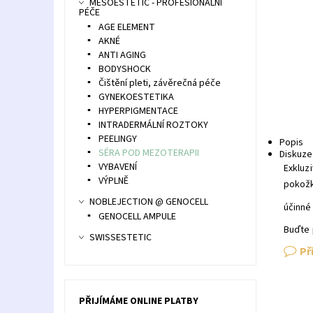
MESOESTETIC - PROFESIONÁLNÍ
PÉČE
AGE ELEMENT
AKNÉ
ANTI AGING
BODYSHOCK
Čištění pleti, závěrečná péče
GYNEKOESTETIKA
HYPERPIGMENTACE
INTRADERMÁLNÍ ROZTOKY
PEELINGY
Popis
SÉRA POD MEZOTERAPII
Diskuze
VYBAVENÍ
Exkluz
VÝPLNĚ
pokožk
NOBLEJECTION @ GENOCELL
účinné
GENOCELL AMPULE
Buďte 
SWISSESTETIC
Př
PŘIJÍMÁME ONLINE PLATBY