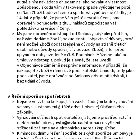
nutné s ním nakládat s ohledem na jeho povahu a vlastnosti.
Způsobenou škodu Vám v takovém případě vyúčtujeme poté,
co Nám Zboží bude vráceno a splatnost vyúčtované částky je
14 dní. V případě, že jsme Vám ještě nevrátili Cenu, jsme
oprávněni pohledávku z titulu nákladů započíst na Vaši
pohledávku na vrácení Ceny.
My jsme oprávněni odstoupit od Smlouvy kdykoliv před tím,
než Vám dodáme Zboží, pokud existují objektivní důvody, proč
není možné Zboží dodat (zejména důvody na straně třetích
osob nebo důvody spočívající v povaze Zboží), a to i před
uplynutím doby uvedené v čl. 9. Podmínek. Můžeme také od
Smlouvy odstoupit, pokud je zjevné, že jste uvedli
v Objednávce záměrně nesprávné informace. V případě, že
nakupujete zboží v rámci své podnikatelské činnosti, tedy jako
podnikatel, jsme oprávněni od Smlouvy odstoupit kdykoli, i
bez udání důvodu.
Ř
ešení sporů se spotřebiteli
Nejsme ve vztahu ke kupujícím vázáni žádnými kodexy chování
ve smyslu ustanovení § 1826 odst. 1 písm. e) Občanského
zákoníku.
Vyřizování stížností spotřebitelů zajišťujeme prostřednictvím
elektronické adresy
evla@evla.cz
. Informaci o vyřízení
stížnosti zašleme na elektronickou adresu kupujícího.
K mimosoudnímu řešení spotřebitelských sporů ze Smlouvy je
příslušná Česká obchodní inspekce, se sídlem Štěpánská