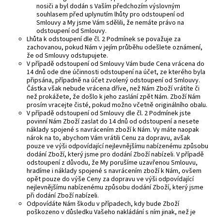
nosiči a byl dodán s Vaším předchozím výslovným
souhlasem před uplynutím lhůty pro odstoupení od
Smlouvy a My jsme Vám sdělili, že nemáte právo na
odstoupení od Smlouvy.
Lhůta k odstoupení dle čl. 2 Podmínek se považuje za
zachovanou, pokud Nám v jejím průběhu odešlete oznámení,
že od Smlouvy odstupujete.
V případě odstoupení od Smlouvy Vám bude Cena vrácena do
14 dnů ode dne účinnosti odstoupení na účet, ze kterého byla
připsána, případně na účet zvolený odstoupení od Smlouvy.
Částka však nebude vrácena dříve, než Nám Zboží vrátíte či
než prokážete, že došlo k jeho zaslání zpět Nám. Zboží Nám
prosím vracejte čisté, pokud možno včetně originálního obalu.
V případě odstoupení od Smlouvy dle čl. 2 Podmínek jste
povinní Nám Zboží zaslat do 14 dnů od odstoupení a nesete
náklady spojené s navrácením zboží k Nám. Vy máte naopak
nárok na to, abychom Vám vrátili Cenu za dopravu, avšak
pouze ve výši odpovídající nejlevnějšímu nabízenému způsobu
dodání Zboží, který jsme pro dodání Zboží nabízeli. V případě
odstoupení z důvodu, že My porušíme uzavřenou Smlouvu,
hradíme i náklady spojené s navrácením zboží k Nám, ovšem
opět pouze do výše Ceny za dopravu ve výši odpovídající
nejlevnějšímu nabízenému způsobu dodání Zboží, který jsme
při dodání Zboží nabízeli.
Odpovídáte Nám škodu v případech, kdy bude Zboží
poškozeno v důsledku Vašeho nakládání s ním jinak, než je