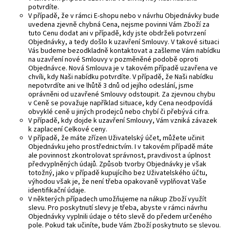
potvrdíte.
V případě, že v rámci E-shopu nebo v návrhu Objednávky bude
uvedena zjevně chybná Cena, nejsme povinni Vám Zboží za
tuto Cenu dodat ani v případě, kdy jste obdrželi potvrzení
Objednávky, a tedy došlo k uzavření Smlouvy. V takové situaci
Vás budeme bezodkladně kontaktovat a zašleme Vám nabídku
na uzavření nové Smlouvy v pozměněné podobě oproti
Objednávce. Nová Smlouva je v takovém případě uzavřena ve
chvíli, kdy Naši nabídku potvrdíte. V případě, že Naši nabídku
nepotvrdíte ani ve lhůtě 3 dnů od jejího odeslání, jsme
oprávněni od uzavřené Smlouvy odstoupit. Za zjevnou chybu
v Ceně se považuje například situace, kdy Cena neodpovídá
obvyklé ceně u jiných prodejců nebo chybí či přebývá cifra.
V případě, kdy dojde k uzavření Smlouvy, Vám vzniká závazek
k zaplacení Celkové ceny.
V případě, že máte zřízen Uživatelský účet, můžete učinit
Objednávku jeho prostřednictvím. I v takovém případě máte
ale povinnost zkontrolovat správnost, pravdivost a úplnost
předvyplněných údajů. Způsob tvorby Objednávky je však
totožný, jako v případě kupujícího bez Uživatelského účtu,
výhodou však je, že není třeba opakovaně vyplňovat Vaše
identifikační údaje.
V některých případech umožňujeme na nákup Zboží využít
slevu. Pro poskytnutí slevy je třeba, abyste v rámci návrhu
Objednávky vyplnili údaje o této slevě do předem určeného
pole. Pokud tak učiníte, bude Vám Zboží poskytnuto se slevou.