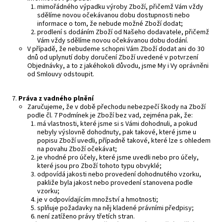
mimořádného výpadku výroby Zboží, přičemž Vám vždy
sdělíme novou očekávanou dobu dostupnosti nebo
informace o tom, že nebude možné Zboží dodat;
prodlení s dodáním Zboží od Našeho dodavatele, přičemž
Vám vždy sdělíme novou očekávanou dobu dodání.
V případě, že nebudeme schopni Vám Zboží dodat ani do 30
dnů od uplynutí doby doručení Zboží uvedené v potvrzení
Objednávky, a to z jakéhokoli důvodu, jsme My i Vy oprávněni
od Smlouvy odstoupit.
P
ráva z vadného plnění
Zaručujeme, že v době přechodu nebezpečí škody na Zboží
podle čl. 7 Podmínek je Zboží bez vad, zejména pak, že:
má vlastnosti, které jsme si s Vámi dohodnuli, a pokud
nebyly výslovně dohodnuty, pak takové, které jsme u
popisu Zboží uvedli, případně takové, které lze s ohledem
na povahu Zboží očekávat;
je vhodné pro účely, které jsme uvedli nebo pro účely,
které jsou pro Zboží tohoto typu obvyklé;
odpovídá jakosti nebo provedení dohodnutého vzorku,
pakliže byla jakost nebo provedení stanovena podle
vzorku;
je v odpovídajícím množství a hmotnosti;
splňuje požadavky na něj kladené právními předpisy;
není zatíženo právy třetích stran.