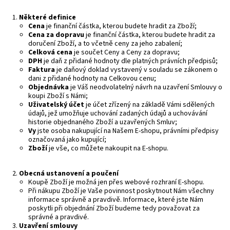
Některé definice
Cena
je finanční částka, kterou budete hradit za Zboží;
Cena za dopravu
je finanční částka, kterou budete hradit za
doručení Zboží, a to včetně ceny za jeho zabalení;
Celková cena
je součet Ceny a Ceny za dopravu;
DPH
je daň z přidané hodnoty dle platných právních předpisů;
Faktura
je daňový doklad vystavený v souladu se zákonem o
dani z přidané hodnoty na Celkovou cenu;
Objednávka
je Váš neodvolatelný návrh na uzavření Smlouvy o
koupi Zboží s Námi;
Uživatelský účet
je účet zřízený na základě Vámi sdělených
údajů, jež umožňuje uchování zadaných údajů a uchovávání
historie objednaného Zboží a uzavřených Smluv;
Vy
jste osoba nakupující na Našem E-shopu, právními předpisy
označovaná jako kupující;
Zboží
je vše, co můžete nakoupit na E-shopu.
O
becná ustanovení a poučení
Koupě Zboží je možná jen přes webové rozhraní E-shopu.
Při nákupu Zboží je Vaše povinnost poskytnout Nám všechny
informace správně a pravdivě. Informace, které jste Nám
poskytli při objednání Zboží budeme tedy považovat za
správné a pravdivé.
U
zavření smlouvy