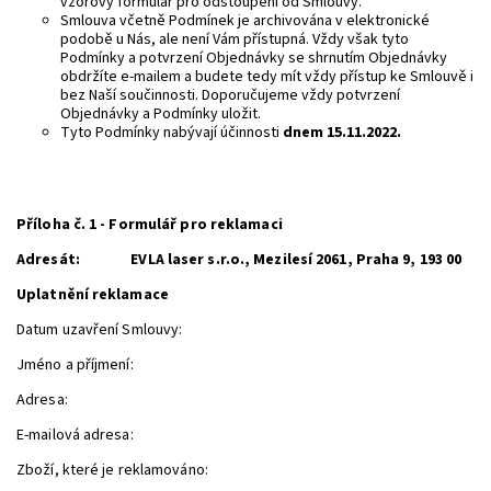
vzorový formulář pro odstoupení od Smlouvy.
Smlouva včetně Podmínek je archivována v elektronické
podobě u Nás, ale není Vám přístupná. Vždy však tyto
Podmínky a potvrzení Objednávky se shrnutím Objednávky
obdržíte e-mailem a budete tedy mít vždy přístup ke Smlouvě i
bez Naší součinnosti. Doporučujeme vždy potvrzení
Objednávky a Podmínky uložit.
Tyto Podmínky nabývají účinnosti
dnem 15.11.2022.
Příloha č. 1 - Formulář pro reklamaci
Adresát:
EVLA laser s.r.o., Mezilesí 2061, Praha 9, 193 00
Uplatnění reklamace
Datum uzavření Smlouvy:
Jméno a příjmení:
Adresa:
E-mailová adresa:
Zboží, které je reklamováno: