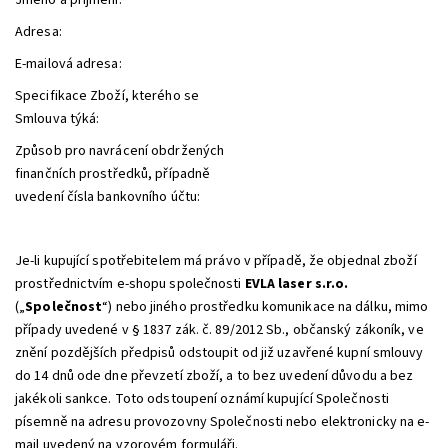
Jméno a příjmení:
Adresa:
E-mailová adresa:
Specifikace Zboží, kterého se
Smlouva týká:
Způsob pro navrácení obdržených
finančních prostředků, případně
uvedení čísla bankovního účtu:
Je-li kupující spotřebitelem má právo v případě, že objednal zboží
prostřednictvím e-shopu společnosti
EVLA laser s.r.o.
(„
Společnost
“) nebo jiného prostředku komunikace na dálku, mimo
případy uvedené v § 1837 zák. č. 89/2012 Sb., občanský zákoník, ve
znění pozdějších předpisů odstoupit od již uzavřené kupní smlouvy
do 14 dnů ode dne převzetí zboží, a to bez uvedení důvodu a bez
jakékoli sankce. Toto odstoupení oznámí kupující Společnosti
písemně na adresu provozovny Společnosti nebo elektronicky na e-
mail uvedený na vzorovém formuláři.