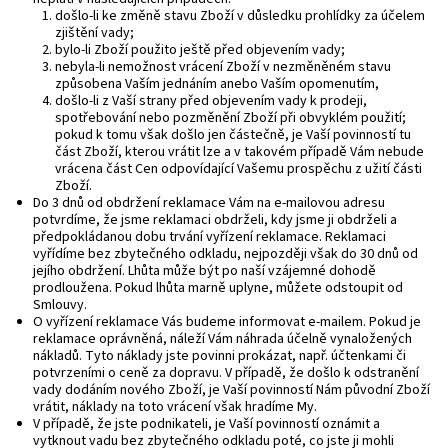
došlo-li ke změně stavu Zboží v důsledku prohlídky za účelem
zjištění vady;
bylo-li Zboží použito ještě před objevením vady;
nebyla-li nemožnost vrácení Zboží v nezměněném stavu
způsobena Vaším jednáním anebo Vaším opomenutím,
došlo-li z Vaší strany před objevením vady k prodeji,
spotřebování nebo pozměnění Zboží při obvyklém použití;
pokud k tomu však došlo jen částečně, je Vaší povinností tu
část Zboží, kterou vrátit lze a v takovém případě Vám nebude
vrácena část Cen odpovídající Vašemu prospěchu z užití části
Zboží.
Do 3 dnů od obdržení reklamace Vám na e-mailovou adresu
potvrdíme, že jsme reklamaci obdrželi, kdy jsme ji obdrželi a
předpokládanou dobu trvání vyřízení reklamace. Reklamaci
vyřídíme bez zbytečného odkladu, nejpozději však do 30 dnů od
jejího obdržení. Lhůta může být po naší vzájemné dohodě
prodloužena. Pokud lhůta marně uplyne, můžete odstoupit od
Smlouvy.
O vyřízení reklamace Vás budeme informovat e-mailem. Pokud je
reklamace oprávněná, náleží Vám náhrada účelně vynaložených
nákladů. Tyto náklady jste povinni prokázat, např. účtenkami či
potvrzeními o ceně za dopravu. V případě, že došlo k odstranění
vady dodáním nového Zboží, je Vaší povinností Nám původní Zboží
vrátit, náklady na toto vrácení však hradíme My.
V případě, že jste podnikateli, je Vaší povinností oznámit a
vytknout vadu bez zbytečného odkladu poté, co jste ji mohli