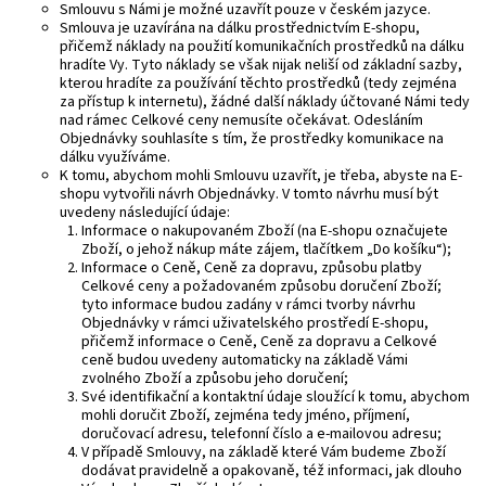
Smlouvu s Námi je možné uzavřít pouze v českém jazyce.
Smlouva je uzavírána na dálku prostřednictvím E-shopu,
přičemž náklady na použití komunikačních prostředků na dálku
hradíte Vy. Tyto náklady se však nijak neliší od základní sazby,
kterou hradíte za používání těchto prostředků (tedy zejména
za přístup k internetu), žádné další náklady účtované Námi tedy
nad rámec Celkové ceny nemusíte očekávat. Odesláním
Objednávky souhlasíte s tím, že prostředky komunikace na
dálku využíváme.
K tomu, abychom mohli Smlouvu uzavřít, je třeba, abyste na E-
shopu vytvořili návrh Objednávky. V tomto návrhu musí být
uvedeny následující údaje:
Informace o nakupovaném Zboží (na E-shopu označujete
Zboží, o jehož nákup máte zájem, tlačítkem „Do košíku“);
Informace o Ceně, Ceně za dopravu, způsobu platby
Celkové ceny a požadovaném způsobu doručení Zboží;
tyto informace budou zadány v rámci tvorby návrhu
Objednávky v rámci uživatelského prostředí E-shopu,
přičemž informace o Ceně, Ceně za dopravu a Celkové
ceně budou uvedeny automaticky na základě Vámi
zvolného Zboží a způsobu jeho doručení;
Své identifikační a kontaktní údaje sloužící k tomu, abychom
mohli doručit Zboží, zejména tedy jméno, příjmení,
doručovací adresu, telefonní číslo a e-mailovou adresu;
V případě Smlouvy, na základě které Vám budeme Zboží
dodávat pravidelně a opakovaně, též informaci, jak dlouho