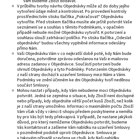
Vám budeme Zboží dodávat.
V průběhu tvorby návrhu Objednávky může až do doby jejího
vytvoření údaje měnit a kontrolovat. Po provedení kontroly
prostřednictvím stisku tlačítka „Pokračovat“ Objednávku
vytvoříte. Před stiskem tlačítka musíte ale ještě potvrdit Vaše
seznámení se a souhlas s těmito Podmínkami, v opačném
případě nebude možné Objednávku vytvořit. K potvrzení a
souhlasu slouží zatrhávací políčko. Po stisku tlačítka „Odeslat
objednávku“ budou všechny vyplněné informace odeslány
přímo Nám.
Vaši Objednávku Vám v co nejkratší době poté, kdy Nám bude
doručena, potvrdíme zprávou odeslanou na Vaši e-mailovou
adresu zadanou v Objednávce. Součástí potvrzení bude
shrnutí Objednávky a tyto Podmínky. Potvrzením Objednávky
z naší strany dochází k uzavření Smlouvy mezi Námi a Vámi.
Podmínky ve znění účinném ke dni Objednávky tvoří nedílnou
součást Smlouvy.
Mohou nastat i případy, kdy Vám nebudeme moci Objednávku
potvrdit. Jedná se zejména o situace, kdy Zboží není dostupné
nebo případy, kdy objednáte větší počet kusů Zboží, než kolik
je z naší strany umožněno. Informaci o maximálním počtu Zboží
Vám však vždy v rámci E-shopu předem poskytneme a neměla
by pro Vás být tedy překvapivá. V případě, že nastane jakýkoli
důvod, pro který nemůžeme Objednávku potvrdit, budeme
Vás kontaktovat a zašleme Vám nabídku na uzavření Smlouvy
v pozměněné podobě oproti Objednávce. Smlouva je
v takovém případě uzavřena ve chvíli, kdy Naši nabídku