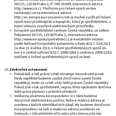
567/15, 120 00 Praha 2, IČ: 000 20 869, internetová adresa:
http://www.coi.cz
. Platformu pro řešení sporů on-line
nacházející se na internetové adrese
http://ec.europa.eu/consumers/odr
je možné využít při řešení
sporů mezi prodávajícím a kupujícím, který je spotřebitelem, z
kupní smlouvy uzavřené elektronickými prostředky.
Evropské spotřebitelské centrum Česká republika, se sídlem
Štěpánská 567/15, 120 00 Praha 2, internetová adresa:
http://www.evropskyspotrebitel.cz
je kontaktním místem
podle Nařízení Evropského parlamentu a Rady (EU) č. 524/2013
ze dne 21. května 2013, o řešení spotřebitelských sporů on-
line a o změně nařízení (ES) č. 2006/2004 a směrnice 2009/22/ES
(nařízení o řešení spotřebitelských sporů on-line).
Z
ávěrečná ustanovení
Pokud Náš a Váš právní vztah obsahuje mezinárodní prvek
(tedy například budeme zasílat zboží mimo území České
republiky), bude se vztah vždy řádit právem České republiky.
Pokud jste však spotřebitelé, nejsou tímto ujednáním dotčena
Vaše práva plynoucí z právních předpisů.
Veškerou písemnou korespondenci si s Vámi budeme
doručovat elektronickou poštou. Naše e-mailová adresa je
uvedena u Našich identifikačních údajů. My budeme doručovat
korespondenci na Vaši e-mailovou adresu uvedenou ve
Smlouvě, v Uživatelském účtu nebo přes kterou jste nás