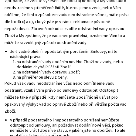
V případě, že zvolíte vyřešení dle bodů a) nebo b) a My vadu takto
neodstraníme v přiměřené lhůtě, kterou jsme uvedli, nebo Vám
sdělíme, že tímto způsobem vadu neodstraníme vůbec, máte práva
dle bodů c) a d), i když jste je v rámci reklamace původně
nepožadovali. Zároveň pokud si zvolíte odstranění vady opravou
Zboží a My zjistíme, že je vada neopravitelná, oznámíme Vám to a
můžete si zvolit jiný způsob odstranění vady.
Je-li vadné plnění nepodstatným porušením Smlouvy, máte
následující práva:
na odstranění vady dodáním nového Zboží bez vady, nebo
dodáním chybějící části Zboží;
na odstranění vady opravou Zboží;
na přiměřenou slevu z Ceny.
Pokud však vadu neodstraníme včas nebo odmítneme vadu
odstranit, vzniká Vám právo od Smlouvy odstoupit. Odstoupit
můžete také v případě, kdy nemůžete Zboží řádně užívat pro
opakovaný výskyt vad po opravě Zboží nebo při větším počtu vad
Zboží.
V případě podstatného i nepodstatného porušení nemůžete
odstoupit od Smlouvy, ani požadovat dodání nové věci, pokud
nemůžete vrátit Zboží ve stavu, v jakém jste ho obdrželi. To ale
neplatí v následujících případech: