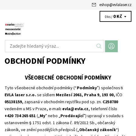
eshop
@
evlalaser.cz
0 Kč
0 ks /
OBCHODNÍ PODMÍNKY
VŠEOBECNÉ OBCHODNÍ PODMÍNKY
Tyto všeobecné obchodní podmínky (“
Podmínky
”) společnosti
EVLA laser s.r.o.
se sídlem
Mezilesí 2061, Praha 9, 193 00,
IČO
05138159,
zapsaná v obchodním rejstříku pod sp. zn.
C258780
vedeném u MS v Praze
,
e-mail
: evla@evla.cz,
telefonní číslo
+420 734 265 651
(„
My
” nebo „
Prodávající
”) upravují v souladu s
ustanovením § 1751 odst. 1 zákona č. 89/2012 Sb., občanský
zákoník, ve znění pozdějších předpisů („
Občanský zákoník
“)