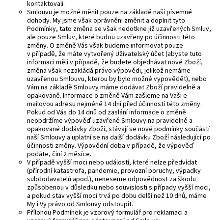
kontaktovali.
Smlouvu je možné měnit pouze na základě naší písemné
dohody. My jsme však oprávněni změnit a doplnit tyto
Podmínky, tato změna se však nedotkne již uzavřených Smluv,
ale pouze Smluv, které budou uzavřeny po účinnosti této
změny. O změně Vás však budeme informovat pouze
v případě, že máte vytvořený Uživatelský účet (abyste tuto
informaci měli v případě, že budete objednávat nové Zboží,
změna však nezakládá právo výpovědi, jelikož nemáme
uzavřenou Smlouvu, kterou by bylo možné vypovědět), nebo
Vám na základě Smlouvy máme dodávat Zboží pravidelně a
opakovaně. Informace o změně Vám zašleme na Vaši e-
mailovou adresu nejméně 14 dní před účinností této změny.
Pokud od Vás do 14 dnů od zaslání informace o změně
neobdržíme výpověď uzavřené Smlouvy na pravidelné a
opakované dodávky Zboží, stávají se nové podmínky součástí
naší Smlouvy a uplatní se na další dodávku Zboží následující po
účinnosti změny. Výpovědní doba v případě, že výpověď
podáte, činí 2 měsíce.
V případě vyšší moci nebo událostí, které nelze předvídat
(přírodní katastrofa, pandemie, provozní poruchy, výpadky
subdodavatelů apod.), neneseme odpovědnost za škodu
způsobenou v důsledku nebo souvislosti s případy vyšší moci,
a pokud stav vyšší moci trvá po dobu delší než 10 dnů, máme
My i Vy právo od Smlouvy odstoupit.
Přílohou Podmínek je vzorový formulář pro reklamaci a