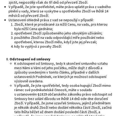
zjistit, nejpozději však do tří dnů od převzetí Zboží.
V případě, že jste spotřebitel, máte právo uplatit práva z vadného
plnění u vady, která se vyskytne u spotřebního Zboží ve lhůtě 24
měsíců od převzetí Zboží.
Ustanovení ohledně práva z vad se nepoužijí v případě:
Zboží, které je prodávané za nižší Cenu, na vadu, pro kterou
byla nižší Cena ujednána;
opotřebení Zboží způsobeného jeho obvyklým užíváním;
použitého Zboží na vadu odpovídající míře používání nebo
opotřebení, kterou Zboží mělo, když jste jej převzali;
kdy to vyplývá z povahy Zboží.
O
dstoupení od smlouvy
K odstoupení od Smlouvy, tedy k ukončení smluvního vztahu
mezi Námi a Vámi od jeho počátku, může dojít z důvodů a
způsoby uvedenými v tomto článku, případně v dalších
ustanoveních Podmínek, ve kterých je možnost odstoupení
výslovně uvedena.
V případě, že jste spotřebitel, tedy osoba kupující Zboží mimo
rámec své podnikatelské činnosti, máte v souladu
s ustanovením §1829 občanského zákoníku právo odstoupit od
Smlouvy bez udání důvodu ve lhůtě 14 dnů ode dne doručení
Zboží. V případě, že jsme uzavřeli Smlouvu, jejímž předmětem
je několik druhů Zboží nebo dodání několika částí Zboží, začíná
tato lhůta běžet až dnem dodání poslední části Zboží, a