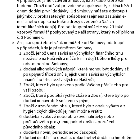
v případě, že jsme uzavřeli Smlouvu, na základě které Vám
budeme Zboží dodávat pravidelně a opakovaně, začíná běžet
dnem dodání první dodávky. Od Smlouvy můžete odstoupit
jakýmkoliv prokazatelným způsobem (zejména zasláním e-
mailu nebo dopisu na Naše adresy uvedené u Našich
identifikačních údajů). Pro odstoupení můžete využít také
vzorový formulář poskytovaný z Naší strany, který tvoří přílohu
č. 2 Podmínek.
Ani jako spotřebitel však nemůžete od Smlouvy odstoupit
v případech, kdy je předmětem Smlouvy:
Zboží, jehož Cena závisí na výchylkách finančního trhu
nezávisle na Naší vůli a může k nim dojít během lhůty pro
odstoupení od Smlouvy;
dodání alkoholických nápojů, které mohou být dodány až
po uplynutí třiceti dnů a jejich Cena závisí na výchylkách
finančního trhu nezávislých na Naší vůli;
Zboží, které bylo upraveno podle Vašeho přání nebo pro
Vaši osobu;
Zboží, které podléhá rychlé zkáze a Zboží, které bylo po
dodání nenávratně smíseno s jiným;
Zboží v uzavřeném obalu, které bylo z obalu vyňato a z
hygienických důvodů jej není možné vrátit;
dodávka zvukové nebo obrazové nahrávky nebo
počítačového programu, pokud došlo k porušení
původního obalu;
dodávka novin, periodik nebo časopisů;
dodání digitálního obsahu, pokud nebyl dodán na hmotném