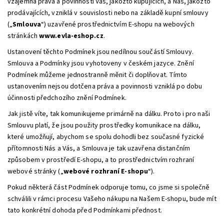
vzájemná práva a povinnosti Vás, jakožto kupujících, a Nás, jakožto
prodávajících, vzniklá v souvislosti nebo na základě kupní smlouvy
(„
Smlouva
“) uzavřené prostřednictvím E-shopu na webových
stránkách
www.evla-eshop.cz
.
Ustanovení těchto Podmínek jsou nedílnou součástí Smlouvy.
Smlouva a Podmínky jsou vyhotoveny v českém jazyce. Znění
Podmínek můžeme jednostranně měnit či doplňovat. Tímto
ustanovením nejsou dotčena práva a povinnosti vzniklá po dobu
účinnosti předchozího znění Podmínek.
Jak jistě víte, tak komunikujeme primárně na dálku. Proto i pro naši
Smlouvu platí, že jsou použity prostředky komunikace na dálku,
které umožňují, abychom se spolu dohodli bez současné fyzické
přítomnosti Nás a Vás, a Smlouva je tak uzavřena distančním
způsobem v prostředí E-shopu, a to prostřednictvím rozhraní
webové stránky („
webové rozhraní E-shopu
“).
Pokud některá část Podmínek odporuje tomu, co jsme si společně
schválili v rámci procesu Vašeho nákupu na Našem E-shopu, bude mít
tato konkrétní dohoda před Podmínkami přednost.