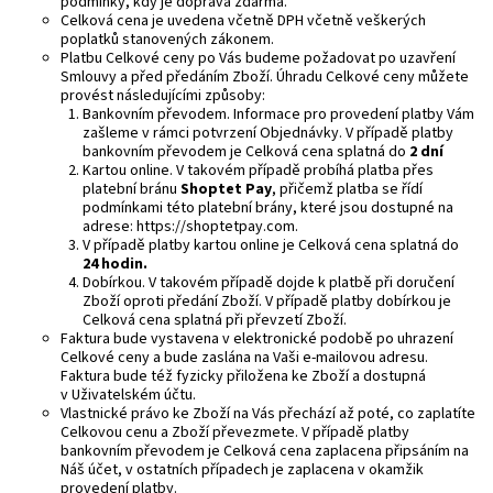
podmínky, kdy je doprava zdarma.
Celková cena je uvedena včetně DPH včetně veškerých
poplatků stanovených zákonem.
Platbu Celkové ceny po Vás budeme požadovat po uzavření
Smlouvy a před předáním Zboží. Úhradu Celkové ceny můžete
provést následujícími způsoby:
Bankovním převodem. Informace pro provedení platby Vám
zašleme v rámci potvrzení Objednávky. V případě platby
bankovním převodem je Celková cena splatná do
2 dní
Kartou online. V takovém případě probíhá platba přes
platební bránu
Shoptet Pay
, přičemž platba se řídí
podmínkami této platební brány, které jsou dostupné na
adrese:
https://shoptetpay.com
.
V případě platby kartou online je Celková cena splatná do
24 hodin.
Dobírkou. V takovém případě dojde k platbě při doručení
Zboží oproti předání Zboží. V případě platby dobírkou je
Celková cena splatná při převzetí Zboží.
Faktura bude vystavena v elektronické podobě po uhrazení
Celkové ceny a bude zaslána na Vaši e-mailovou adresu.
Faktura bude též fyzicky přiložena ke Zboží a dostupná
v Uživatelském účtu.
Vlastnické právo ke Zboží na Vás přechází až poté, co zaplatíte
Celkovou cenu a Zboží převezmete. V případě platby
bankovním převodem je Celková cena zaplacena připsáním na
Náš účet, v ostatních případech je zaplacena v okamžik
provedení platby.