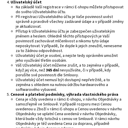
U
živatelský účet
Na základě Vaší registrace v rámci E-shopu můžete přistupovat
do svého Uživatelského účtu.
Při registraci Uživatelského účtu je Vaše povinnost uvést
správně a pravdivě všechny zadávané údaje a v případě změny
je aktualizovat.
Přístup k Uživatelskému účtu je zabezpečen uživatelským
jménem a heslem. Ohledně těchto přístupových je Vaší
povinností zachovávat mlčenlivost a nikomu tyto údaje
neposkytovat. V případě, že dojde k jejich zneužití, neneseme
za to žádnou odpovědnost.
Uživatelský účet je osobní, a nejste tedy oprávněni umožnit
jeho využívání třetím osobám.
Váš Uživatelský účet můžeme zrušit, a to zejména v případě,
když jej více, než
365 dní
nevyužíváte, či v případě, kdy
porušíte své povinnosti dle Smlouvy.
Uživatelský účet nemusí být dostupný nepřetržitě, a to
zejména s ohledem na nutnou údržbu hardwarového a
softwarového vybavení.
Cenové a platební podmínky, výhrada vlastnického práva
Cena je vždy uvedena v rámci E-shopu, v návrhu Objednávky a
samozřejmě ve Smlouvě. V případě rozporu mezi Cenou
uvedenou u Zboží v rámci E-shopu a Cenou uvedenou v návrhu
Objednávky se uplatní Cena uvedená v návrhu Objednávky,
která bude vždy totožná s cenou ve Smlouvě. V rámci návrhu
Objednávky je též uvedena Cena za dopravu, případně