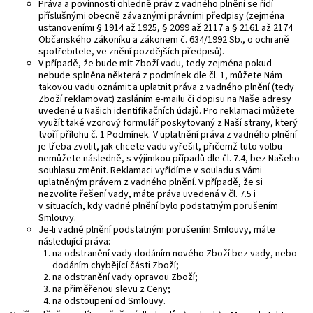
Práva a povinnosti ohledně práv z vadného plnění se řídí
příslušnými obecně závaznými právními předpisy (zejména
ustanoveními § 1914 až 1925, § 2099 až 2117 a § 2161 až 2174
Občanského zákoníku a zákonem č. 634/1992 Sb., o ochraně
spotřebitele, ve znění pozdějších předpisů).
V případě, že bude mít Zboží vadu, tedy zejména pokud
nebude splněna některá z podmínek dle čl. 1, můžete Nám
takovou vadu oznámit a uplatnit práva z vadného plnění (tedy
Zboží reklamovat) zasláním e-mailu či dopisu na Naše adresy
uvedené u Našich identifikačních údajů. Pro reklamaci můžete
využít také vzorový formulář poskytovaný z Naší strany, který
tvoří přílohu č. 1 Podmínek. V uplatnění práva z vadného plnění
je třeba zvolit, jak chcete vadu vyřešit, přičemž tuto volbu
nemůžete následně, s výjimkou případů dle čl. 7.4, bez Našeho
souhlasu změnit. Reklamaci vyřídíme v souladu s Vámi
uplatněným právem z vadného plnění. V případě, že si
nezvolíte řešení vady, máte práva uvedená v čl. 7.5 i
v situacích, kdy vadné plnění bylo podstatným porušením
Smlouvy.
Je-li vadné plnění podstatným porušením Smlouvy, máte
následující práva:
na odstranění vady dodáním nového Zboží bez vady, nebo
dodáním chybějící části Zboží;
na odstranění vady opravou Zboží;
na přiměřenou slevu z Ceny;
na odstoupení od Smlouvy.