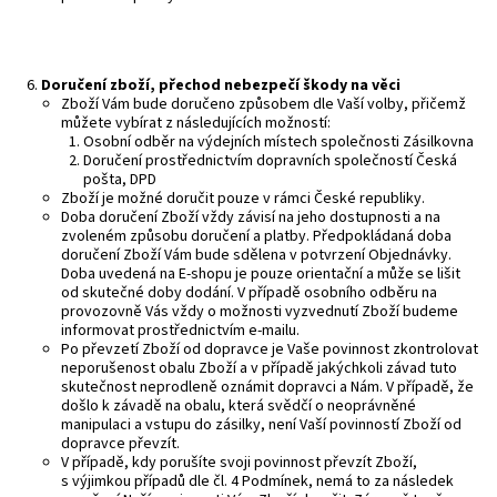
D
oručení zboží, přechod nebezpečí škody na věci
Zboží Vám bude doručeno způsobem dle Vaší volby, přičemž
můžete vybírat z následujících možností:
Osobní odběr na výdejních místech společnosti Zásilkovna
Doručení prostřednictvím dopravních společností Česká
pošta, DPD
Zboží je možné doručit pouze v rámci České republiky.
Doba doručení Zboží vždy závisí na jeho dostupnosti a na
zvoleném způsobu doručení a platby. Předpokládaná doba
doručení Zboží Vám bude sdělena v potvrzení Objednávky.
Doba uvedená na E-shopu je pouze orientační a může se lišit
od skutečné doby dodání. V případě osobního odběru na
provozovně Vás vždy o možnosti vyzvednutí Zboží budeme
informovat prostřednictvím e-mailu.
Po převzetí Zboží od dopravce je Vaše povinnost zkontrolovat
neporušenost obalu Zboží a v případě jakýchkoli závad tuto
skutečnost neprodleně oznámit dopravci a Nám. V případě, že
došlo k závadě na obalu, která svědčí o neoprávněné
manipulaci a vstupu do zásilky, není Vaší povinností Zboží od
dopravce převzít.
V případě, kdy porušíte svoji povinnost převzít Zboží,
s výjimkou případů dle čl. 4 Podmínek, nemá to za následek