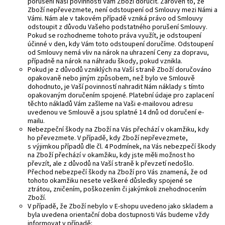
porušení Naší povinnosti Vám Zboží doručit. Zároveň to, že
Zboží nepřevezmete, není odstoupení od Smlouvy mezi Námi a
Vámi. Nám ale v takovém případě vzniká právo od Smlouvy
odstoupit z důvodu Vašeho podstatného porušení Smlouvy.
Pokud se rozhodneme tohoto práva využít, je odstoupení
účinné v den, kdy Vám toto odstoupení doručíme. Odstoupení
od Smlouvy nemá vliv na nárok na uhrazení Ceny za dopravu,
případně na nárok na náhradu škody, pokud vznikla.
Pokud je z důvodů vzniklých na Vaší straně Zboží doručováno
opakovaně nebo jiným způsobem, než bylo ve Smlouvě
dohodnuto, je Vaší povinností nahradit Nám náklady s tímto
opakovaným doručením spojené. Platební údaje pro zaplacení
těchto nákladů Vám zašleme na Vaši e-mailovou adresu
uvedenou ve Smlouvě a jsou splatné 14 dnů od doručení e-
mailu.
Nebezpeční škody na Zboží na Vás přechází v okamžiku, kdy
ho převezmete. V případě, kdy Zboží nepřevezmete,
s výjimkou případů dle čl. 4 Podmínek, na Vás nebezpečí škody
na Zboží přechází v okamžiku, kdy jste měli možnost ho
převzít, ale z důvodů na Vaší straně k převzetí nedošlo.
Přechod nebezpečí škody na Zboží pro Vás znamená, že od
tohoto okamžiku nesete veškeré důsledky spojené se
ztrátou, zničením, poškozením či jakýmkoli znehodnocením
Zboží.
V případě, že Zboží nebylo v E-shopu uvedeno jako skladem a
byla uvedena orientační doba dostupnosti Vás budeme vždy
informovat v případě: