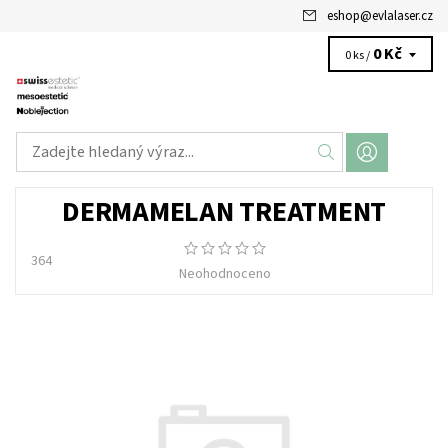
eshop
@
evlalaser.cz
0 Kč
0 ks /
DERMAMELAN TREATMENT
364
Neohodnoceno