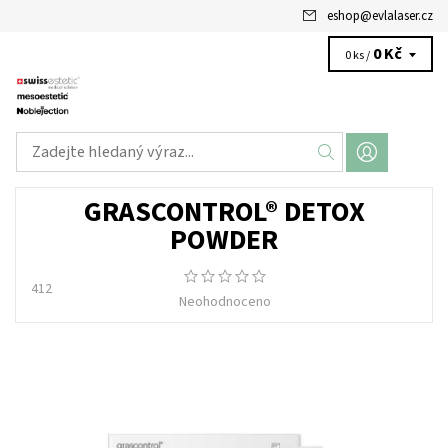
eshop
@
evlalaser.cz
0 Kč
0 ks /
GRASCONTROL® DETOX
POWDER
412
Neohodnoceno