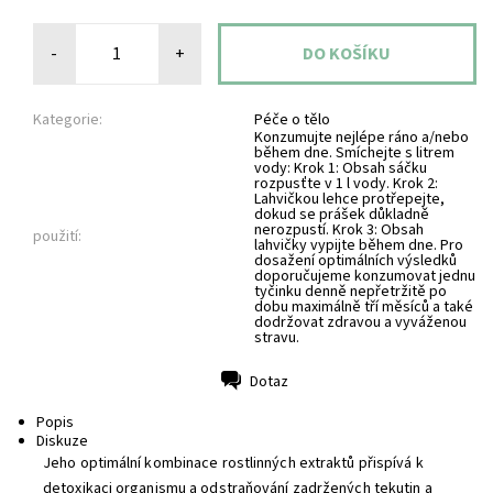
-
+
Kategorie:
Péče o tělo
Konzumujte nejlépe ráno a/nebo
během dne. Smíchejte s litrem
vody: Krok 1: Obsah sáčku
rozpusťte v 1 l vody. Krok 2:
Lahvičkou lehce protřepejte,
dokud se prášek důkladně
nerozpustí. Krok 3: Obsah
použití:
lahvičky vypijte během dne. Pro
dosažení optimálních výsledků
doporučujeme konzumovat jednu
tyčinku denně nepřetržitě po
dobu maximálně tří měsíců a také
dodržovat zdravou a vyváženou
stravu.
Dotaz
Tisk
Popis
Diskuze
Jeho optimální kombinace rostlinných extraktů přispívá k
detoxikaci organismu a odstraňování zadržených tekutin a