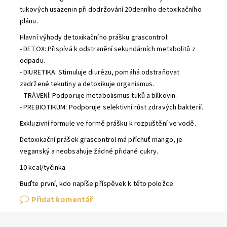
tukových usazenin při dodržování 20denního detoxikačního
plánu.
Hlavní výhody detoxikačního prášku grascontrol:
- DETOX: Přispívá k odstranění sekundárních metabolitů z
odpadu.
- DIURETIKA: Stimuluje diurézu, pomáhá odstraňovat
zadržené tekutiny a detoxikuje organismus.
- TRÁVENÍ: Podporuje metabolismus tuků a bílkovin.
- PREBIOTIKUM: Podporuje selektivní růst zdravých bakterií.
Exkluzivní formule ve formě prášku k rozpuštění ve vodě.
Detoxikační prášek grascontrol má příchuť mango, je
veganský a neobsahuje žádné přidané cukry.
10 kcal/tyčinka
Buďte první, kdo napíše příspěvek k této položce.
Přidat komentář