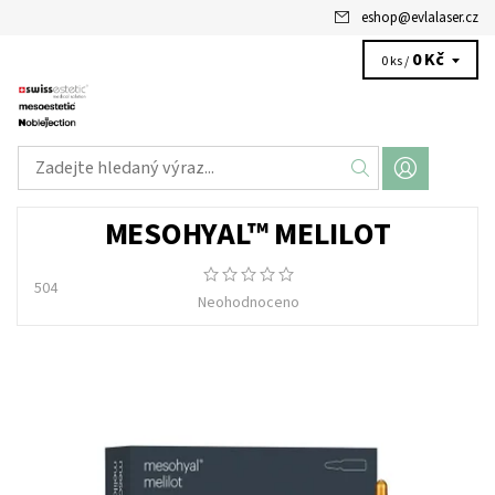
eshop
@
evlalaser.cz
0 Kč
0 ks /
MESOHYAL™ MELILOT
504
Neohodnoceno