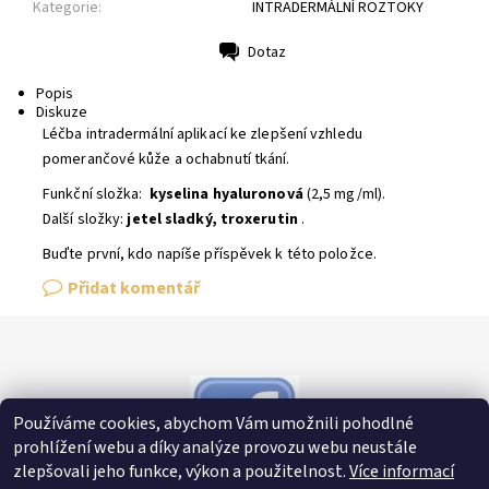
Kategorie:
INTRADERMÁLNÍ ROZTOKY
Dotaz
Tisk
Popis
Diskuze
Léčba intradermální aplikací ke zlepšení vzhledu
pomerančové kůže a ochabnutí tkání.
Funkční složka:
kyselina hyaluronová
(2,5 mg/ml).
Další složky:
jetel sladký, troxerutin
.
Buďte první, kdo napíše příspěvek k této položce.
Přidat komentář
Používáme cookies, abychom Vám umožnili pohodlné
prohlížení webu a díky analýze provozu webu neustále
zlepšovali jeho funkce, výkon a použitelnost.
Více informací