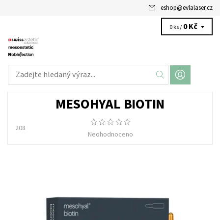
eshop
@
evlalaser.cz
0 Kč
0 ks /
MESOHYAL BIOTIN
208
Neohodnoceno