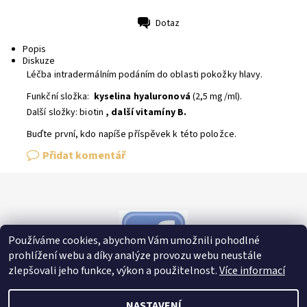
Dotaz
Tisk
Popis
Diskuze
Léčba intradermálním podáním do oblasti pokožky hlavy.
Funkční složka:
kyselina hyaluronová
(2,5 mg/ml).
Další složky: biotin
, další vitamíny B.
Buďte první, kdo napíše příspěvek k této položce.
Přidat komentář
Používáme cookies, abychom Vám umožnili pohodlné
prohlížení webu a díky analýze provozu webu neustále
zlepšovali jeho funkce, výkon a použitelnost.
Více informací
NASTAVENÍ